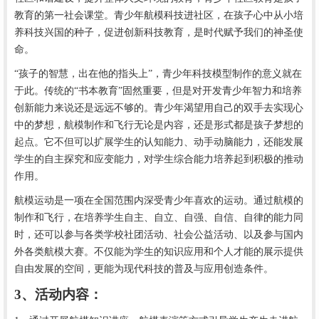
教育的第一社会课堂。青少年航模科技进社区，在孩子心中从小培
养科技兴国的种子，促进
创新科技
教育，
是时代赋予我们的神圣使
命
。
“孩子的智慧，出在他的指头上”，青少年科技模型制作的意义就在
于此。传统的“书本教育”固然重要，但是对开发青少年智力和培养
创新能力来说还是远远不够的。青少年渴望用自己的双手去实现心
中的梦想，航模制作和飞行无论是内容，还是形式都是孩子梦想的
起点。它不但可以扩展
学生
的认知能力、动手动脑能力，还能发展
学生
的自主探究和应变能力，对
学生
综合能力培养起到积极的推动
作用。
航模运动是一项在全国范围内深受青少年喜欢的运动。通过航模的
制作和飞行，在培养学生自主、自立、自强、自信、自律的能力同
时，还可以参与各类学校社团活动、社会公益活动、以及参与国内
外各类航模大赛。不仅能为学生的知识应用和个人才能的展示提供
自由发展的空间，更能为现代科技的普及与应用创造条件。
3、活动内容：